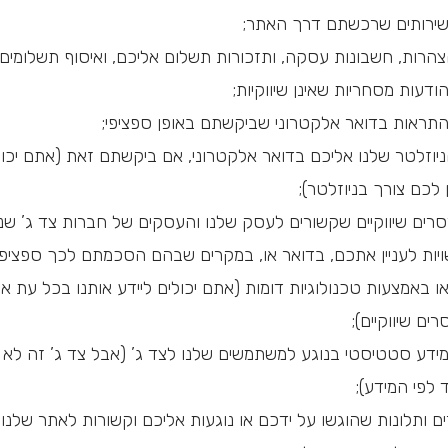
ירותים שרכשתם דרך האתר;
הרות, חשבונות עסקה, ותזכורות תשלום אליכם, ואיסוף תשלומים
דעות מסחריות שאינן שיווקיות;
תראות בדואר אלקטרוני שביקשתם באופן ספציפי;
יוזלטר שלנו אליכם בדואר אלקטרוני, אם ביקשתם זאת (אתם יכולי
לכם צורך בניוזלטר);
רים שיווקיים שקשורים לעסק שלנו והעסקים של חברות צד ג’ שנ
יות לעניין אתכם, בדואר או, במקרים שבהם הסכמתם לכך ספציפי
ו באמצעות טכנולוגיות דומות (אתם יכולים ליידע אותנו בכל עת 
רים שיווקיים);
דע סטטיסטי בנוגע למשתמשים שלנו לצד ג’ (אבל צד ג’ זה לא י
לפי המידע);
ים ותלונות שהוגשו על ידכם או נוגעות אליכם וקשורות לאתר שלנו;