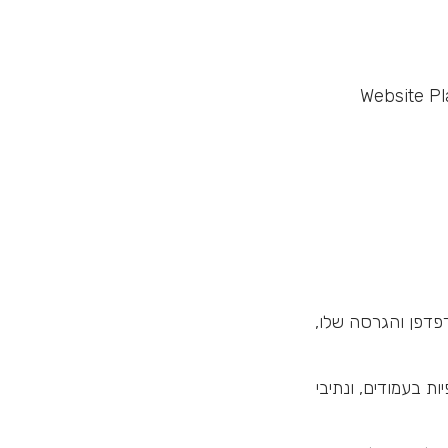
נית של SEQ Legal (seqlegal.com) ושונתה על ידי Website Planet
וגרפי, סוג הדפדפן והגרסה שלו,
ת בעמודים, ונתיבי