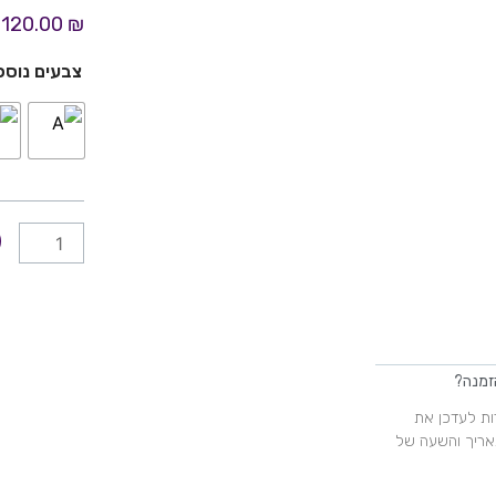
הנוכחי
המקורי
120.00
₪
היה:
הוא:
כמות
150.00 ₪.
120.00 ₪.
צבעים נוספ
של
יום
הולדת
415
זמנה?
ות לעדכן את
אריך והשעה של