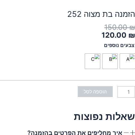
הזמנה בת מצוה 252
מחיר
מחיר
150.00
₪
נוכחי
מקורי
120.00
₪
יה:
וא:
מות
צבעים נוספים
150.00 ₪
120.00 ₪
ל
זמנה
ת
צוה
25
הוספה לסל
שאלות נפוצות
איך מחליפים את הפרטים בהזמנה?