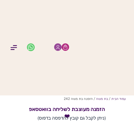
ילוג
תוכן
החשבון שלי
מיתוג א
תמונות 
הזמנות 
מזכרות 
תפר
עמוד הבית
/
בת מצוה
/ הזמנה בת מצוה 242
הזמנה מעוצבת לשליחה בוואטסאפ
❤️
(ניתן לקבל גם קובץ להדפסה בדפוס)