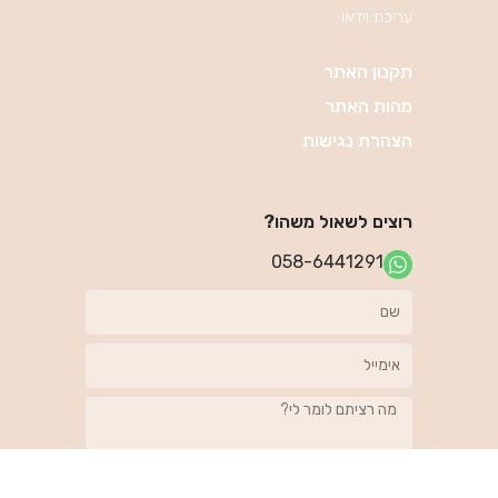
עריכת וידאו
תקנון האתר
מהות האתר
הצהרת נגישות
רוצים לשאול משהו?
058-6441291