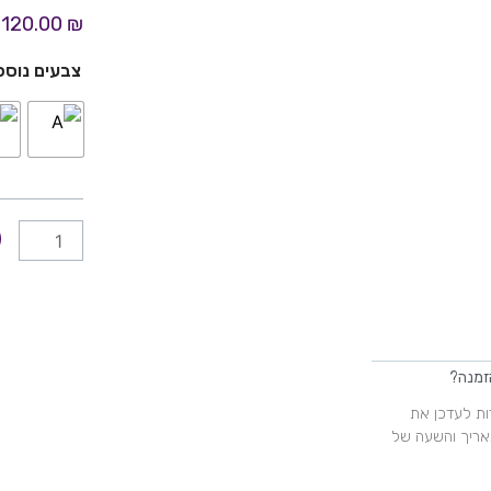
הנוכחי
המקורי
120.00
₪
היה:
הוא:
כמות
150.00 ₪.
120.00 ₪.
צבעים נוספ
של
הזמנה
בר
מצוה
311
זמנה?
ות לעדכן את
אריך והשעה של