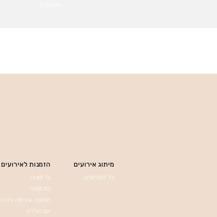
חלאק'ה
מיתוג אירועים
הזמנות לאירועים
כל המיתוגים
בר מצוה
בת מצוה
חתונה, אירוסין וחינה
יום הולדת