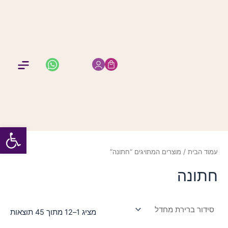
ילוג
תוכן
החשבון שלי
מיתוג א
תמונות 
הזמנות 
מזכרות 
תפר
פתח סרגל
עמוד הבית
/ מוצרים המתויגים “חתונה”
חתונה
מציג 1–12 מתוך 45 תוצאות