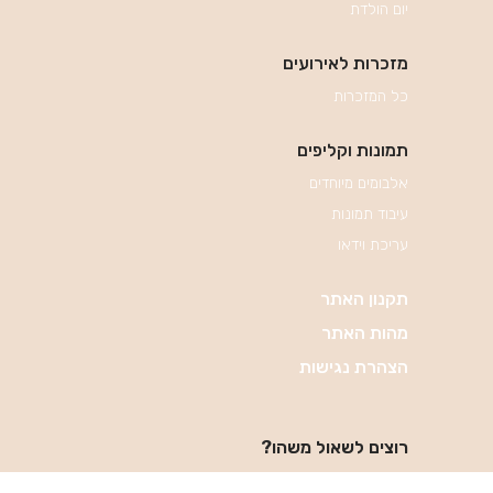
יום הולדת
מזכרות לאירועים
כל המזכרות
תמונות וקליפים
אלבומים מיוחדים
עיבוד תמונות
עריכת וידאו
תקנון האתר
מהות האתר
הצהרת נגישות
רוצים לשאול משהו?
058-6441291