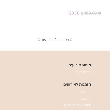
הזמנה בר מצוה 328
המחיר
המחיר
120.00
₪
150.00
₪
המקורי
הנוכחי
היה:
הוא:
120.00 ₪.
150.00 ₪.
« הקודם
1
2
עוד »
מיתוג אירועים
כל המיתוגים
הזמנות לאירועים
בר מצוה
בת מצוה
חתונה, אירוסין וחינה